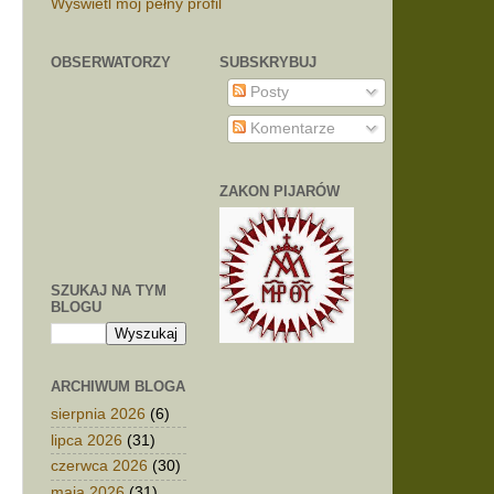
Wyświetl mój pełny profil
g
OBSERWATORZY
SUBSKRYBUJ
Posty
Komentarze
ZAKON PIJARÓW
SZUKAJ NA TYM
BLOGU
ARCHIWUM BLOGA
sierpnia 2026
(6)
lipca 2026
(31)
czerwca 2026
(30)
maja 2026
(31)