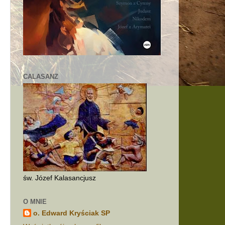
o
CALASANZ
św. Józef Kalasancjusz
d
O MNIE
o. Edward Kryściak SP