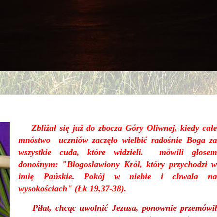
Zbliżał się już do zbocza Góry Oliwnej, kiedy całe
mnóstwo uczniów zaczęło wielbić radośnie Boga za
wszystkie cuda, które widzieli. mówili głosem
donośnym: "Błogosławiony Król, który przychodzi w
imię Pańskie. Pokój w niebie i chwała na
wysokościach" (Łk 19,37-38).
Piłat, chcąc uwolnić Jezusa, ponownie przemówi