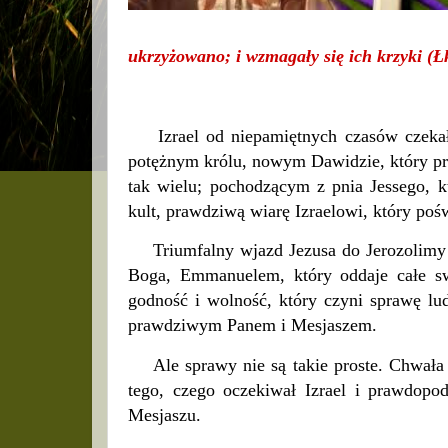
ukrzyżowano; i wzmagały się ich krzyki (Ł
Izrael od niepamiętnych czasów czeka
potężnym królu, nowym Dawidzie, który prz
tak wielu; pochodzącym z pnia Jessego, 
kult, prawdziwą wiarę Izraelowi, który poś
Triumfalny wjazd Jezusa do Jerozolimy 
Boga, Emmanuelem, który oddaje całe sw
godność i wolność, który czyni sprawę lu
prawdziwym Panem i Mesjaszem.
Ale sprawy nie są takie proste. Chwała
tego, czego oczekiwał Izrael i prawdop
Mesjaszu.