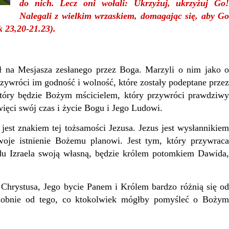
do nich. Lecz oni wołali: Ukrzyżuj, ukrzyżuj Go!
Nalegali z wielkim wrzaskiem, domagając się, aby Go
k 23,20-21.23).
ł na Mesjasza zesłanego przez Boga. Marzyli o nim jako 
ywróci im godność i wolność, które zostały podeptane przez
który będzie Bożym mścicielem, który przywróci prawdziwy
więci swój czas i życie Bogu i Jego Ludowi.
jest znakiem tej tożsamości Jezusa. Jezus jest wysłannikiem
oje istnienie Bożemu planowi. Jest tym, który przywraca
du Izraela swoją własną, będzie królem potomkiem Dawida,
 Chrystusa, Jego bycie Panem i Królem bardzo różnią się o
odobnie od tego, co ktokolwiek mógłby pomyśleć o Bożym