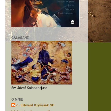
CALASANZ
m
św. Józef Kalasancjusz
O MNIE
o. Edward Kryściak SP