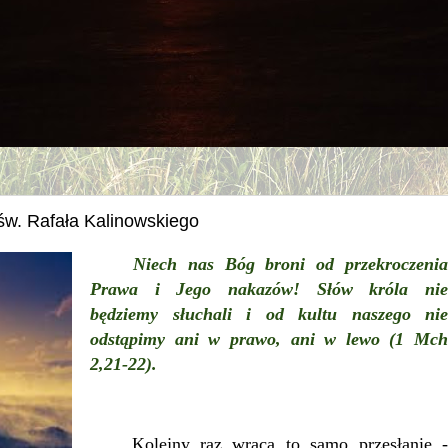
św. Rafała Kalinowskiego
Niech nas Bóg broni od przekroczenia
Prawa i Jego nakazów! Słów króla nie
będziemy słuchali i od kultu naszego nie
odstąpimy ani w prawo, ani w lewo (1 Mch
2,21-22).
Kolejny raz wraca to samo przesłanie -