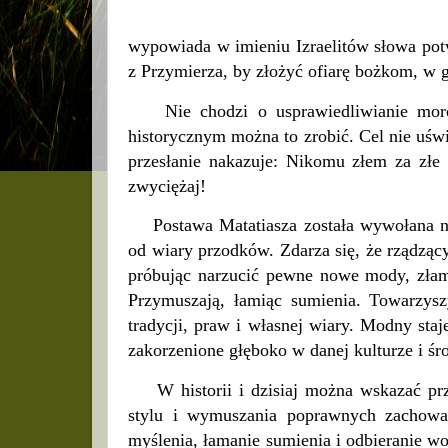
wypowiada w imieniu Izraelitów słowa pot
z Przymierza, by złożyć ofiarę bożkom, w 
Nie chodzi o usprawiedliwianie morder
historycznym można to zrobić. Cel nie uśw
przesłanie nakazuje:
Nikomu złem za złe n
zwyciężaj!
Postawa Matatiasza została wywołana na
od wiary przodków. Zdarza się, że rządzący
próbując narzucić pewne nowe mody, złama
Przymuszają, łamiąc sumienia. Towarzys
tradycji, praw i własnej wiary. Modny staje
zakorzenione głęboko w danej kulturze i ś
W historii i dzisiaj można wskazać przyk
stylu i wymuszania poprawnych zachowa
myślenia, łamanie sumienia i odbieranie wo