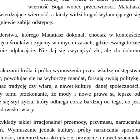
wierność Bogu wobec przeciwności. Matatiasz
wierdzające wierność, a kiedy widzi kogoś wyłamującego się
gniewie zabija odstępcę.
stwa, którego Matatiasz dokonał, chociaż w kontekście
ięca środków i żyjemy w innych czasach, gdzie ewangeliczne
ie odpłacajcie. Nie daj się zwyciężyć złu, ale zło dobre
kazami króla i próbą wymuszenia przez władzę odstępstwa
, powołując się na wyborczy mandat, forsują swoją politykę,
ć tradycję czy wiarę, a nawet kulturę danej społeczności.
zy temu przekonanie, że mody i nowe prawa są lepsze od
 się styl życia, który odbiega coraz bardziej od tego, co jest
rodowisku wiary.
łady takiej irracjonalnej przemocy, przymusu, narzucania
ń. Wymuszanie jednak kultury, próby narzucania sposobu
lności, uniemożliwia akceptację, przyjęcie a nawet szacunek.