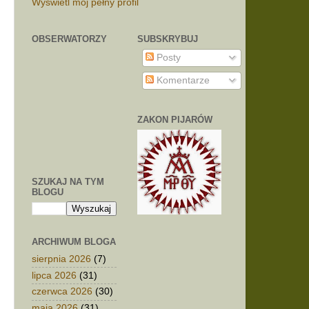
Wyświetl mój pełny profil
OBSERWATORZY
SUBSKRYBUJ
Posty
Komentarze
ZAKON PIJARÓW
SZUKAJ NA TYM
BLOGU
ARCHIWUM BLOGA
sierpnia 2026
(7)
lipca 2026
(31)
czerwca 2026
(30)
maja 2026
(31)