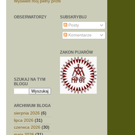
Wyświetl mój pełny profil
OBSERWATORZY
SUBSKRYBUJ
i
Posty
Komentarze
ZAKON PIJARÓW
.
o
SZUKAJ NA TYM
BLOGU
ARCHIWUM BLOGA
sierpnia 2026
(6)
lipca 2026
(31)
czerwca 2026
(30)
maja 2026
(31)