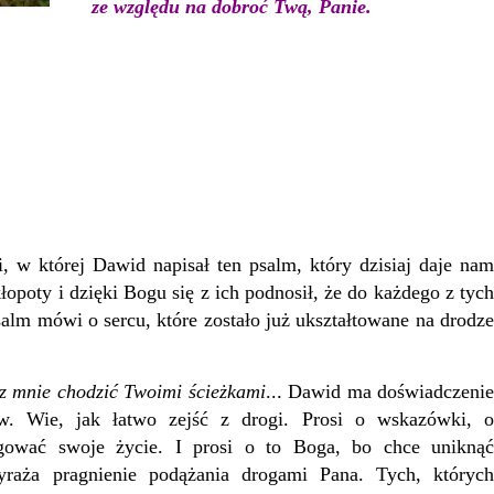
ze względu na dobroć Twą, Panie.
w której Dawid napisał ten psalm, który dzisiaj daje nam
kłopoty i dzięki Bogu się z ich podnosił, że do każdego z tych
m mówi o sercu, które zostało już ukształtowane na drodze
z mnie chodzić Twoimi ścieżkami
... Dawid ma doświadczeni
w. Wie, jak łatwo zejść z drogi. Prosi o wskazówki, o
gować swoje życie. I prosi o to Boga, bo chce uniknąć
yraża pragnienie podążania drogami Pana. Tych, których