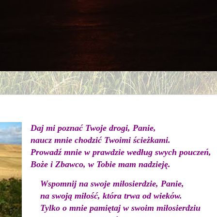
Daj mi poznać Twoje drogi, Panie,
naucz mnie chodzić Twoimi ścieżkami.
Prowadź mnie w prawdzie według swych pouczeń,
Boże i Zbawco, w Tobie mam nadzieję.
Wspomnij na swoje miłosierdzie, Panie,
na swoją miłość, która trwa od wieków.
Tylko o mnie pamiętaj w swoim miłosierdziu