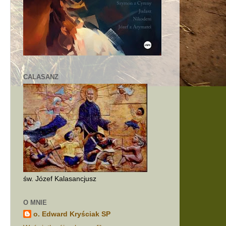
CALASANZ
e
św. Józef Kalasancjusz
O MNIE
o. Edward Kryściak SP