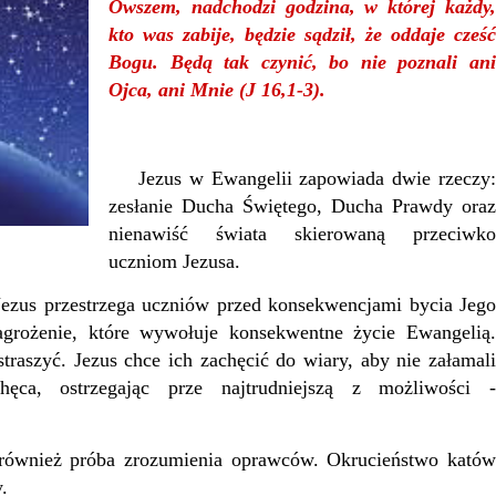
Owszem, nadchodzi godzina, w której każdy,
kto was zabije, będzie sądził, że oddaje cześć
Bogu. Będą tak czynić, bo nie poznali ani
Ojca, ani Mnie (J 16,1-3).
Jezus w Ewangelii zapowiada dwie rzeczy:
zesłanie Ducha Świętego, Ducha Prawdy oraz
nienawiść świata skierowaną przeciwko
uczniom Jezusa.
zus przestrzega uczniów przed konsekwencjami bycia Jego
agrożenie, które wywołuje konsekwentne życie Ewangelią.
traszyć. Jezus chce ich zachęcić do wiary, aby nie załamali
hęca, ostrzegając prze najtrudniejszą z możliwości -
ównież próba zrozumienia oprawców. Okrucieństwo katów
.