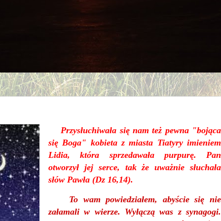
Przysłuchiwała się nam też pewna "bojąca
się Boga" kobieta z miasta Tiatyry imieniem
Lidia, która sprzedawała purpurę. Pan
otworzył jej serce, tak że uważnie słuchała
słów Pawła (Dz 16,14).
To wam powiedziałem, abyście się ni
załamali w wierze. Wyłączą was z synagogi.