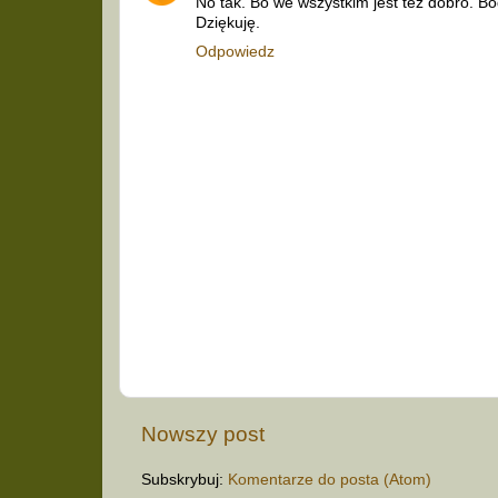
No tak. Bo we wszystkim jest też dobro. B
Dziękuję.
Odpowiedz
Nowszy post
Subskrybuj:
Komentarze do posta (Atom)