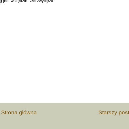
óg jest wszędzie. ON zwycięża.
Strona główna
Starszy pos