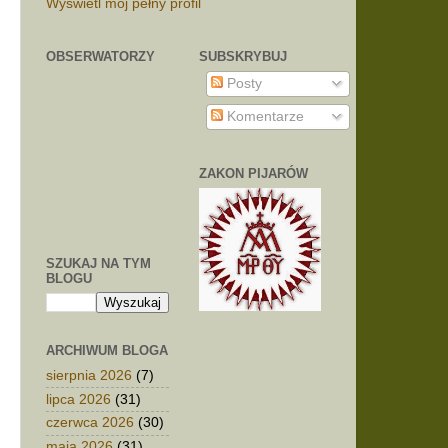
Wyświetl mój pełny profil
OBSERWATORZY
SUBSKRYBUJ
Posty
Komentarze
ZAKON PIJARÓW
SZUKAJ NA TYM
BLOGU
ARCHIWUM BLOGA
sierpnia 2026
(7)
lipca 2026
(31)
czerwca 2026
(30)
maja 2026
(31)