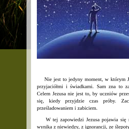
Nie jest to jedyny moment, w którym Je
przyjaciółmi i świadkami. Sam zna to z
Celem Jezusa nie jest to, by uczniów przes
się, kiedy przyjdzie czas próby. Zac
prześladowaniem i zabiciem.
W tej zapowiedzi Jezusa pojawia się r
wynika z niewiedzy, z ignorancji, ze ślepoty