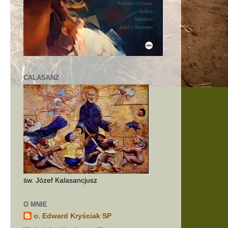
CALASANZ
św. Józef Kalasancjusz
O MNIE
o. Edward Kryściak SP