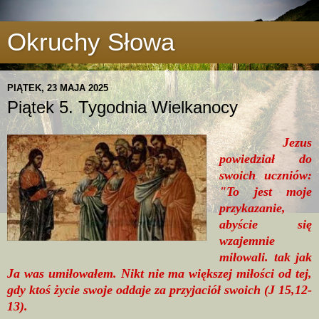
Okruchy Słowa
PIĄTEK, 23 MAJA 2025
Piątek 5. Tygodnia Wielkanocy
Jezus
powiedział do
swoich uczniów:
"To jest moje
przykazanie,
abyście się
wzajemnie
miłowali. tak jak
Ja was umiłowałem. Nikt nie ma większej miłości od tej,
gdy ktoś życie swoje oddaje za przyjaciół swoich (J 15,12-
13).