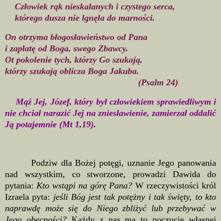
Człowiek rąk nieskalanych i czystego serca,
którego dusza nie lgnęła do marności.
On otrzyma błogosławieństwo od Pana
i zapłatę od Boga, swego Zbawcy.
Ot pokolenie tych, którzy Go szukają,
którzy szukają oblicza Boga Jakuba.
(Psalm 24)
Mąż Jej, Józef, który był człowiekiem sprawiedliwym i
nie chciał narazić Jej na zniesławienie, zamierzał oddalić
Ją potajemnie (Mt 1,19).
Podziw dla Bożej potęgi, uznanie Jego panowania
nad wszystkim, co stworzone, prowadzi Dawida do
pytania:
Kto wstąpi na górę Pana?
W rzeczywistości król
Izraela pyta:
jeśli Bóg jest tak potężny i tak święty, to kto
naprawdę może się do Niego zbliżyć lub przebywać w
Jego obecności?
Każdy z nas ma to poczucie własnej