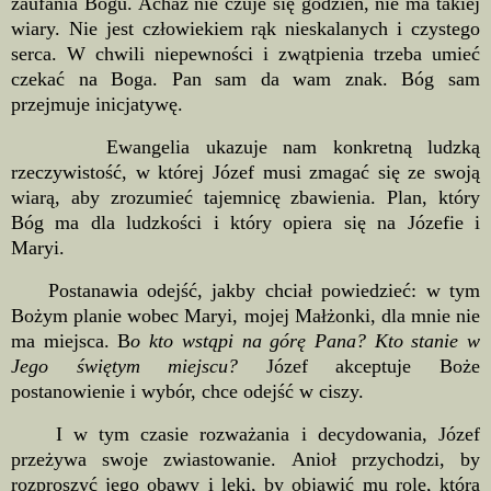
zaufania Bogu. Achaz nie czuje się godzien, nie ma takiej
wiary. Nie jest człowiekiem rąk nieskalanych i czystego
serca. W chwili niepewności i zwątpienia trzeba umieć
czekać na Boga. Pan sam da wam znak. Bóg sam
przejmuje inicjatywę.
Ewangelia ukazuje nam konkretną ludzką
rzeczywistość, w której Józef musi zmagać się ze swoją
wiarą, aby zrozumieć tajemnicę zbawienia. Plan, który
Bóg ma dla ludzkości i który opiera się na Józefie i
Maryi.
Postanawia odejść, jakby chciał powiedzieć: w tym
Bożym planie wobec Maryi, mojej Małżonki, dla mnie nie
ma miejsca. B
o kto wstąpi na górę Pana? Kto stanie w
Jego świętym miejscu?
Józef akceptuje Boże
postanowienie i wybór, chce odejść w ciszy.
I w tym czasie rozważania i decydowania, Józef
przeżywa swoje zwiastowanie. Anioł przychodzi, by
rozproszyć jego obawy i lęki, by objawić mu rolę, którą