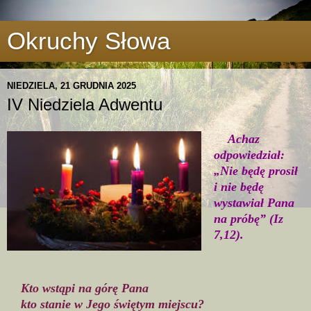
Okruchy Słowa
NIEDZIELA, 21 GRUDNIA 2025
IV Niedziela Adwentu
Achaz
odpowiedział:
„Nie będę prosił
i nie będę
wystawiał Pana
na próbę” (Iz
7,12).
Kto wstąpi na górę Pana
kto stanie w Jego świętym miejscu?