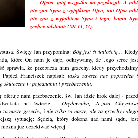
Ojciec mój wszystko mi przekazał. A nik
nie zna Syna z wyjątkiem Ojca, ani Ojca nikt
nie zna z wyjątkiem Syna i tego, komu Syn
zechce odsłonić (Mt 11,27).
tusa. Święty Jan przypomina:
Bóg jest światłością...
Kied
tła, które On nam je daje, odkrywamy, że Jego serce jest
ść sprawia, że przebacza nam grzechy, kiedy przychodzimy
. Papież Franciszek napisał:
łaska zawsze nas poprzedza 
się skuteczne w pojednaniu i przebaczeniu
.
feruje nam przebaczenie, św. Jan idzie krok dalej - przed
adwokata na świecie -
Orędownika, Jezusa Chrystus
 za nasze grzechy, i nie tylko za nasze, ale za grzechy całego
ejszą sytuację: Sędzią, który dokona nad nami sądu, jest
ie można już oczekiwać więcej.