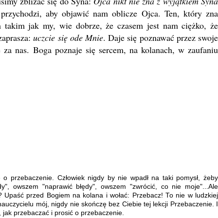
imy zbliżać się do Syna:
Ojca nikt nie zna z wyjątkiem Syn
przychodzi, aby objawić nam oblicze Ojca. Ten, który zn
m takim jak my, wie dobrze, że czasem jest nam ciężko, że
zaprasza:
uczcie się ode Mnie
. Daje się poznawać przez swoj
e za nas. Boga poznaje się sercem, na kolanach, w zaufaniu
 o przebaczenie. Człowiek nigdy by nie wpadł na taki pomysł, żeby
", owszem "naprawić błędy", owszem "zwrócić, co nie moje"...Ale
 Upaść przed Bogiem na kolana i wołać: Przebacz! To nie w ludzkiej
auczycielu mój, nigdy nie skończę bez Ciebie tej lekcji Przebaczenie. I
, jak przebaczać i prosić o przebaczenie.