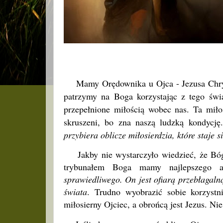
Mamy Orędownika u Ojca - Jezusa Chrys
patrzymy na Boga korzystając z tego świa
przepełnione miłością wobec nas. Ta miło
skruszeni, bo zna naszą ludzką kondycję
przybiera oblicze miłosierdzia, które staje 
Jakby nie wystarczyło wiedzieć, że Bóg o
trybunałem Boga mamy najlepszego 
sprawiedliwego. On jest ofiarą przebłagalną
świata
. Trudno wyobrazić sobie korzystni
miłosierny Ojciec, a obrońcą jest Jezus. N