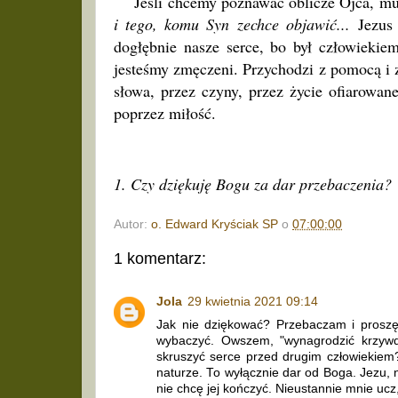
Jeśli chcemy poznawać oblicze Ojca, mus
i tego, komu Syn zechce objawić...
Jezus 
dogłębnie nasze serce, bo był człowiekie
jesteśmy zmęczeni. Przychodzi z pomocą i 
słowa, przez czyny, przez życie ofiarowan
poprzez miłość.
1. Czy dziękuję Bogu za dar przebaczenia?
Autor:
o. Edward Kryściak SP
o
07:00:00
1 komentarz:
Jola
29 kwietnia 2021 09:14
Jak nie dziękować? Przebaczam i proszę
wybaczyć. Owszem, "wynagrodzić krzywdy
skruszyć serce przed drugim człowiekiem?
naturze. To wyłącznie dar od Boga. Jezu, n
nie chcę jej kończyć. Nieustannie mnie ucz