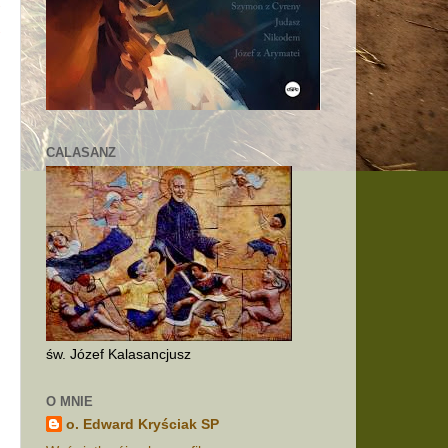
t
CALASANZ
y
i
a
św. Józef Kalasancjusz
O MNIE
o. Edward Kryściak SP