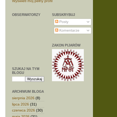
a
Wyświetl mój pełny profil
a
OBSERWATORZY
SUBSKRYBUJ
e
Posty
Komentarze
ZAKON PIJARÓW
SZUKAJ NA TYM
BLOGU
ARCHIWUM BLOGA
sierpnia 2026
(8)
lipca 2026
(31)
czerwca 2026
(30)
maja 2026
(31)