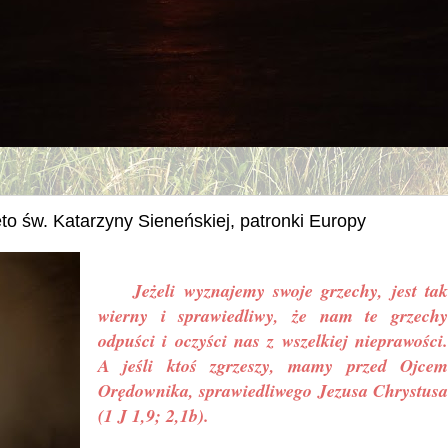
to św. Katarzyny Sieneńskiej, patronki Europy
Jeżeli wyznajemy swoje grzechy, jest tak
wierny i sprawiedliwy, że nam te grzechy
odpuści i oczyści nas z wszelkiej nieprawości.
A jeśli ktoś zgrzeszy, mamy przed Ojcem
Orędownika, sprawiedliwego Jezusa Chrystusa
(1 J 1,9; 2,1b).