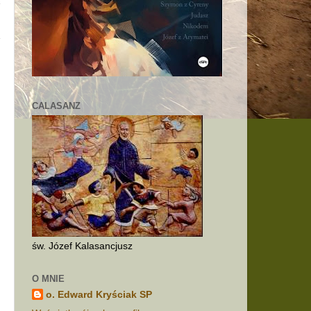
CALASANZ
św. Józef Kalasancjusz
O MNIE
o. Edward Kryściak SP