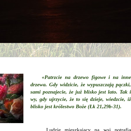
«Patrzcie na drzewo figowe i na inne
drzewa. Gdy widzicie, że wypuszczają pączki,
sami poznajecie, że już blisko jest lato. Tak i
wy, gdy ujrzycie, że to się dzieje, wiedzcie, iż
blisko jest królestwo Boże (Łk 21,29b-31).
Ludzie mieszkający na wsi potrafią