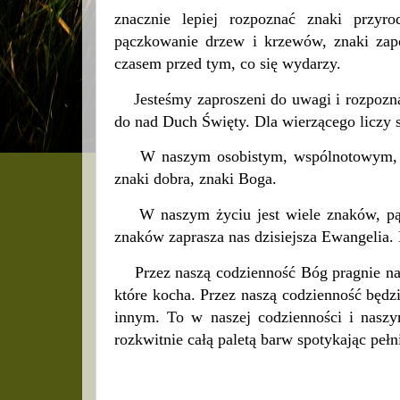
znacznie lepiej rozpoznać znaki przyr
pączkowanie drzew i krzewów, znaki zapow
czasem przed tym, co się wydarzy.
Jesteśmy zaproszeni do uwagi i rozpoznaw
do nad Duch Święty. Dla wierzącego liczy si
W naszym osobistym, wspólnotowym, społ
znaki dobra, znaki Boga.
W naszym życiu jest wiele znaków, pąkó
znaków zaprasza nas dzisiejsza Ewangelia. 
Przez naszą codzienność Bóg pragnie nam 
które kocha. Przez naszą codzienność będ
innym. To w naszej codzienności i naszy
rozkwitnie całą paletą barw spotykając peł