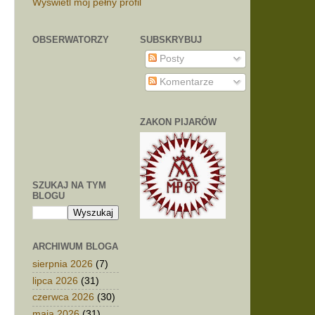
Wyświetl mój pełny profil
OBSERWATORZY
SUBSKRYBUJ
Posty
Komentarze
ZAKON PIJARÓW
SZUKAJ NA TYM
BLOGU
ARCHIWUM BLOGA
sierpnia 2026
(7)
lipca 2026
(31)
czerwca 2026
(30)
maja 2026
(31)