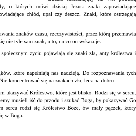
ody, o których mówi dzisiaj Jezus: znaki zapowiadające
iadające chłód, upał czy deszcz. Znaki, które ostrzegają
ania znaków czasu, rzeczywistości, przez którą przemawia
ę nie tyle sam znak, a to, na co on wskazuje.
ecznym życiu pojawiają się znaki zła, anty królestwa i
w, które napełniają nas nadzieją. Do rozpoznawania tych
Nie koncentrować się na znakach zła, lecz na dobru.
ukazywać Królestwo, które jest blisko. Rodzi się w sercu,
ziemy musieli iść do przodu i szukać Boga, by pokazywać Go
m sercu rodzi się Królestwo Boże, ów mały pączek, który
nię w Bogu.