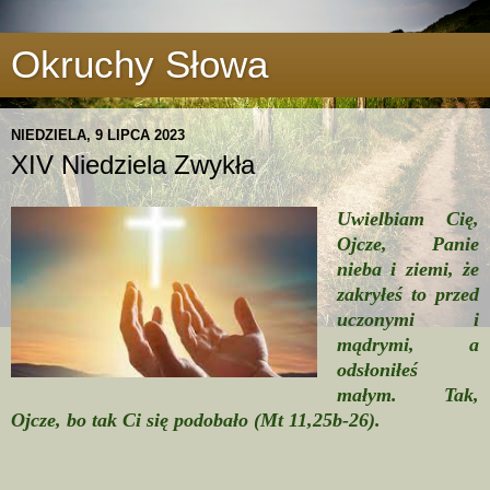
Okruchy Słowa
NIEDZIELA, 9 LIPCA 2023
XIV Niedziela Zwykła
Uwielbiam Cię,
Ojcze, Panie
nieba i ziemi, że
zakryłeś to przed
uczonymi i
mądrymi, a
odsłoniłeś
małym. Tak,
Ojcze, bo tak Ci się podobało (Mt 11,25b-26).