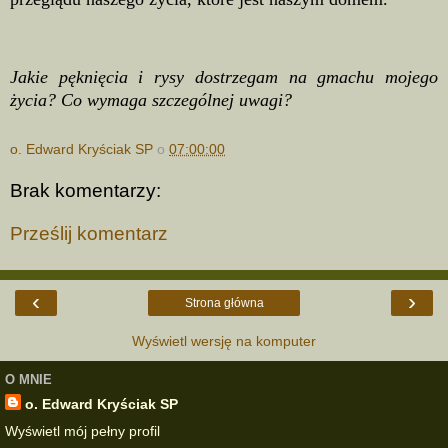
Jakie pęknięcia i rysy dostrzegam na gmachu mojego
życia? Co wymaga szczególnej uwagi?
o. Edward Kryściak SP
o
07:00:00
Brak komentarzy:
Prześlij komentarz
‹
›
Strona główna
Wyświetl wersję na komputer
O MNIE
o. Edward Kryściak SP
Wyświetl mój pełny profil