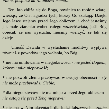
Panie, pośpiesz ku ratunkowi memu
...
Ten, kto zbliża się do Boga, powinien to robić z wiarą,
wierząc, że On nagradza tych, którzy Go szukają. Dzięki
Jego łasce stajemy przed Jego obliczem, i choć jesteśmy
jak małe ziarenko wobec całego wszechświata, jeśli Bóg
obiecał, że nas wysłucha, musimy wierzyć, że tak się
dzieje.
Ufność Dawida w wysłuchanie modlitwy wypływa
również z powodów jego wołania, bo Bóg:
* nie ma umiłowania w niegodziwości -
nie jesteś Bogiem,
któremu miła nieprawość
;
* nie pozwoli złemu przebywać w swojej obecności -
zły
nie może przebywać u Ciebie;
*
dla niegodziwców nie ma miejsca przed Jego obliczem -
nie ostoją się przed Tobą nieprawi;
* nie ma w Nim akceptacji dla ludzi fałszywych -
zgubę