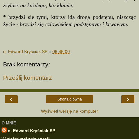
zsyłasz na każdego, kto kłamie
;
* brzydzi się tymi, którzy idą drogą podstępu, niszcząc
życie -
brzydzi się człowiekiem podstępnym i krwawym.
o. Edward Kryściak SP
o
06:45:00
Brak komentarzy:
Prześlij komentarz
‹
›
Strona główna
Wyświetl wersję na komputer
O MNIE
o. Edward Kryściak SP
Wyświetl mój pełny profil