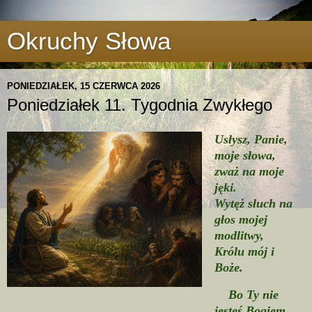
Okruchy Słowa
PONIEDZIAŁEK, 15 CZERWCA 2026
Poniedziałek 11. Tygodnia Zwykłego
Usłysz, Panie,
moje słowa,
zważ na moje
jęki.
Wytęż słuch na
głos mojej
modlitwy,
Królu mój i
Boże.
Bo Ty nie
jesteś Bogiem,