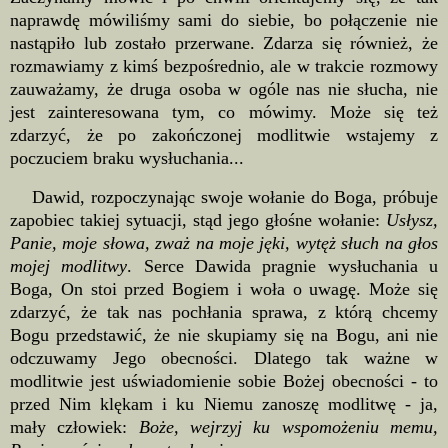
naprawdę mówiliśmy sami do siebie, bo połączenie nie
nastąpiło lub zostało przerwane. Zdarza się również, że
rozmawiamy z kimś bezpośrednio, ale w trakcie rozmowy
zauważamy, że druga osoba w ogóle nas nie słucha, nie
jest zainteresowana tym, co mówimy. Może się też
zdarzyć, że po zakończonej modlitwie wstajemy z
poczuciem braku wysłuchania...
Dawid, rozpoczynając swoje wołanie do Boga, próbuje
zapobiec takiej sytuacji, stąd jego głośne wołanie:
Usłysz,
Panie, moje słowa, zważ na moje jęki, wytęż słuch na głos
mojej modlitwy
. Serce Dawida pragnie wysłuchania u
Boga, On stoi przed Bogiem i woła o uwagę. Może się
zdarzyć, że tak nas pochłania sprawa, z którą chcemy
Bogu przedstawić, że nie skupiamy się na Bogu, ani nie
odczuwamy Jego obecności. Dlatego tak ważne w
modlitwie jest uświadomienie sobie Bożej obecności - to
przed Nim klękam i ku Niemu zanoszę modlitwę - ja,
mały człowiek:
Boże, wejrzyj ku wspomożeniu memu,